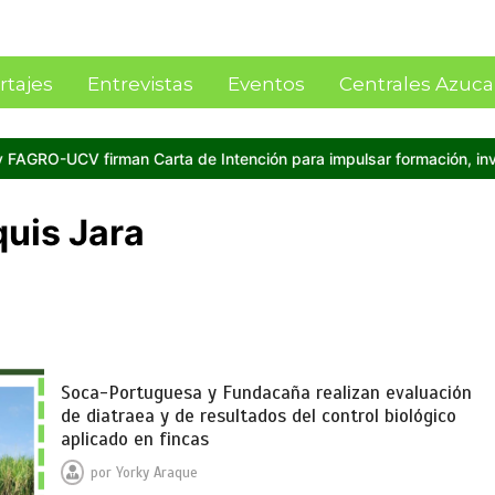
rtajes
Entrevistas
Eventos
Centrales Azuca
ención para impulsar formación, investigación y producción en Ca
quis Jara
Soca-Portuguesa y Fundacaña realizan evaluación
de diatraea y de resultados del control biológico
aplicado en fincas
por
Yorky Araque