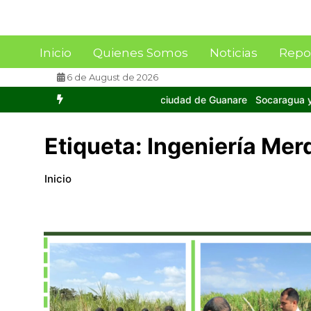
Inicio
Quienes Somos
Noticias
Repo
6 de August de 2026
 la ciudad de Guanare
Socaragua y FAGRO-UCV firman Carta de Int
Etiqueta:
Ingeniería Mer
Inicio