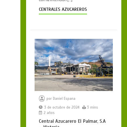
CENTRALES AZUCAREROS
por
Daniel Espana
3 de octubre de 2024
3 mins
2 años
Central Azucarero El Palmar, S.A