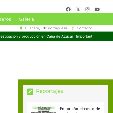
reros
Galeria
Guanare, Edo Portuguesa
Contacto
ña de Azúcar
Importante delegación de técnicos y cañicultores de
Reportajes
En un año el costo de