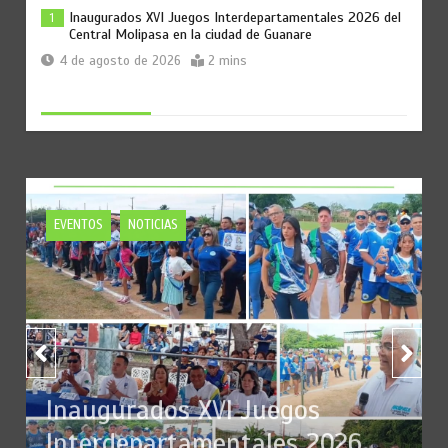
Inaugurados XVI Juegos Interdepartamentales 2026 del
1
Central Molipasa en la ciudad de Guanare
4 de agosto de 2026
2 mins
Socaragua y FAGRO-UCV firman Carta de Intención para
2
impulsar formación, investigación y producción en Caña
de Azúcar
13° Aniversario Asapagua (CLICK AQUÍ)
3 de agosto de 2026
3 mins
EVENTOS
NOTICIAS
Evalúan comportamiento de variedades de caña en
3
Jornada de intercambio técnico en zona norte de
Portuguesa
28 de julio de 2026
2 mins
Central Molipasa celebra 45 años comprometido con ser
4
una empresa modelo al servicio de la producción
nacional
 Juegos
19 de junio de 2026
4 mins
tales 2026