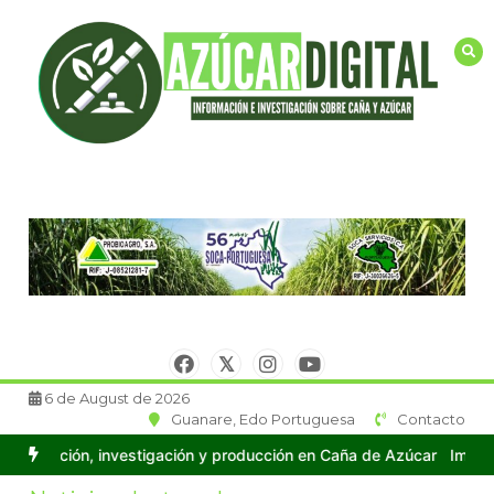
Saltar
al
contenido
6 de August de 2026
Guanare, Edo Portuguesa
Contacto
 Azúcar
Importante delegación de técnicos y cañicultores de Vene