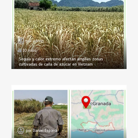
por
admin
10 mins
Sequía y calor extremo afectan amplias zonas
cultivadas de caña de azúcar en Vietnam
por
Daniel Espana