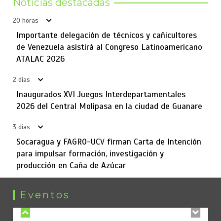
Noticias destacadas
20 horas
Importante delegación de técnicos y cañicultores
de Venezuela asistirá al Congreso Latinoamericano
ATALAC 2026
2 días
Inaugurados XVI Juegos Interdepartamentales
2026 del Central Molipasa en la ciudad de Guanare
3 días
Socaragua y FAGRO-UCV firman Carta de Intención
para impulsar formación, investigación y
producción en Caña de Azúcar
Central Molipasa celebra 45 años comprometido con ser
4
una empresa modelo al servicio de la producción
nacional
Eventos
19 de junio de 2026
4 mins