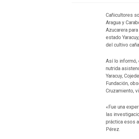
Cañicultores so
Aragua y Carabo
Azucarera para 
estado Yaracuy,
del cultivo cañ
Así lo informó,
nutrida asiste
Yaracuy, Cojede
Fundación, obs
Cruzamiento, vi
«Fue una exper
las investigaci
práctica esos 
Pérez.