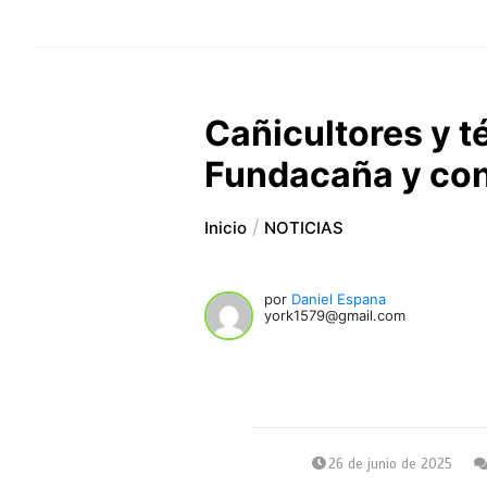
Cañicultores y t
Fundacaña y con
Inicio
NOTICIAS
por
Daniel Espana
york1579@gmail.com
26 de junio de 2025