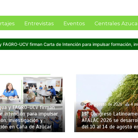
rtajes
Entrevistas
Eventos
Centrales Azuca
ón para impulsar formación, investigación y producción en Caña de
gosto de 2026
3 mins
3 de agosto de 2026
4 m
gua y FAGRO-UCV firman
e Intención para impulsar
13° Congreso Latinoame
ón, investigación y
ATALAC 2026 se desarrol
ción en Caña de Azúcar
del 10 al 14 de agosto en