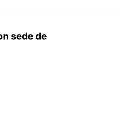
on sede de
s