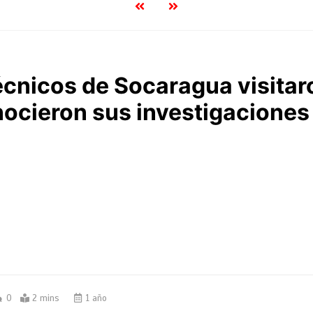
écnicos de Socaragua visitar
ocieron sus investigacione
0
2 mins
1 año