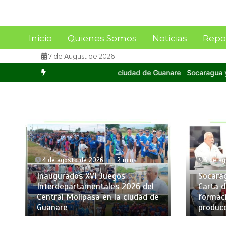
Inicio
Quienes Somos
Noticias
Repo
7 de August de 2026
ciudad de Guanare
Socaragua y FAGRO-UCV firman Carta de Intenci
4 de agosto de 2026
2 mins
3 de a
Inaugurados XVI Juegos
Socara
Interdepartamentales 2026 del
Carta d
Central Molipasa en la ciudad de
formaci
Guanare
produc