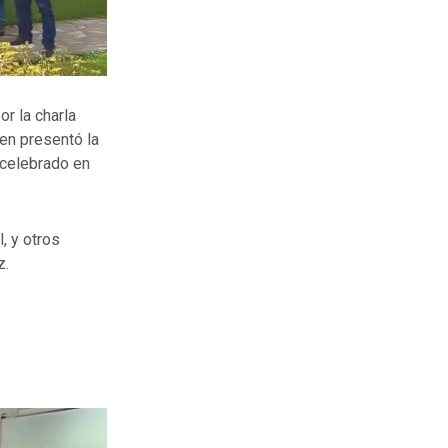
r la charla
ien presentó la
 celebrado en
, y otros
z.