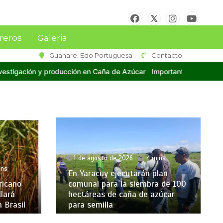
reros
Galeria
Guanare, Edo Portuguesa
Contacto
 Azúcar
Importante delegación de técnicos y cañicultores de Ven
1 de agosto de 2026
4 mins
ins
En Yaracuy ejecutarán plan
ricano
comunal para la siembra de 100
lará
hectáreas de caña de azúcar
 Brasil
para semilla