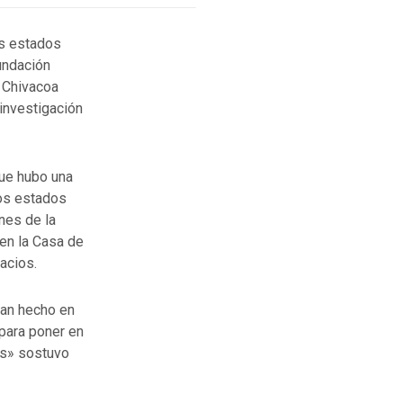
os estados
Fundación
n Chivacoa
 investigación
que hubo una
los estados
nes de la
en la Casa de
pacios.
han hecho en
 para poner en
es» sostuvo