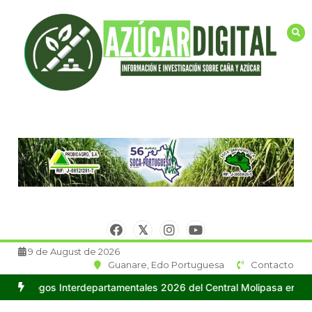
Saltar
al
contenido
9 de August de 2026
Guanare, Edo Portuguesa
Contacto
terdepartamentales 2026 del Central Molipasa en la ciudad de Gua