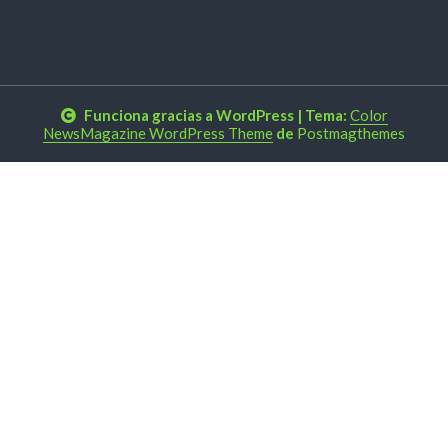
Funciona gracias a WordPress
|
Tema:
Color
NewsMagazine WordPress Theme
de
Postmagthemes