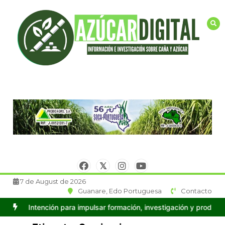
Saltar
al
contenido
7 de August de 2026
Guanare, Edo Portuguesa
Contacto
a impulsar formación, investigación y producción en Caña de Azúc