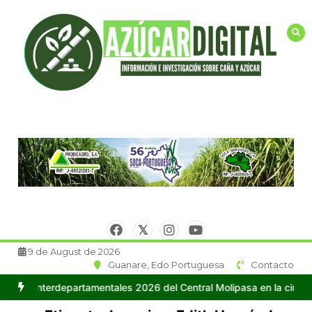
Saltar
al
contenido
9 de August de 2026
Guanare, Edo Portuguesa
Contacto
mentales 2026 del Central Molipasa en la ciudad de Guanare
Centr