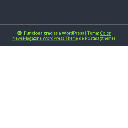
Funciona gracias a WordPress
|
Tema:
Color
NewsMagazine WordPress Theme
de
Postmagthemes