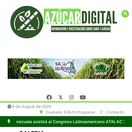
Saltar
al
contenido
8 de August de 2026
Guanare, Edo Portuguesa
Contacto
s
Importante delegación de técnicos y cañicultores de Venezuela 