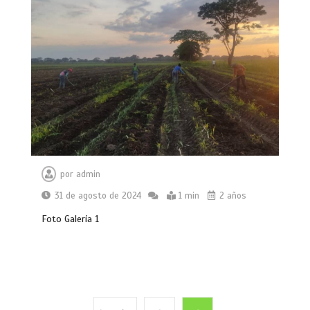
Investigación sobre doble maduración
en caña de azúcar arroja excelentes
números de eficiencia productiva en
Portuguesa
por
Daniel Espana
23 de julio de 2026
6 mins
por
admin
En un año el costo de producción de
31 de agosto de 2024
1 min
2 años
una hectárea de caña de azúcar
mantenimiento (soca) aumentó 565,92
Foto Galería 1
dólares
por
Daniel Espana
31 de julio de 2026
6 mins