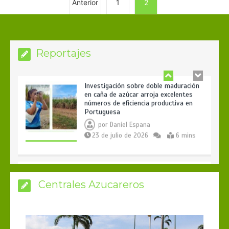
Anterior
1
2
Investigación sobre doble maduración
en caña de azúcar arroja excelentes
números de eficiencia productiva en
Portuguesa
por
Daniel Espana
Reportajes
23 de julio de 2026
6 mins
En un año el costo de producción de
una hectárea de caña de azúcar
mantenimiento (soca) aumentó 565,92
dólares
por
Daniel Espana
31 de julio de 2026
6 mins
Centrales Azucareros