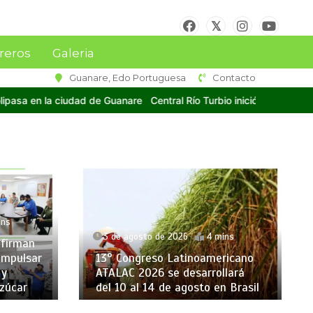
reros
Galeria
Guanare, Edo Portuguesa
Contacto
ral Río Turbio inició refino de azúcar y encomendó a Dios el éxito de
ins
3 de agosto de 2026
4 mins
firman
impulsar
13° Congreso Latinoamericano
 y
ATALAC 2026 se desarrollará
zúcar
del 10 al 14 de agosto en Brasil