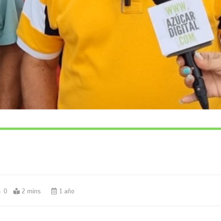
0
2 mins
1 año