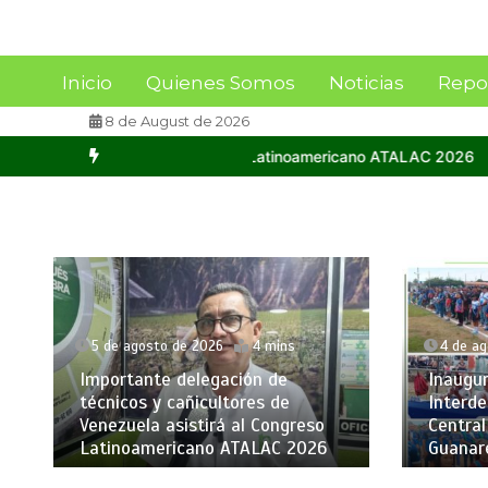
Inicio
Quienes Somos
Noticias
Repo
8 de August de 2026
 Latinoamericano ATALAC 2026
Inaugurados XVI Juegos Interdeparta
5 de agosto de 2026
4 mins
4 de a
Importante delegación de
Inaugu
técnicos y cañicultores de
Interd
Venezuela asistirá al Congreso
Central
Latinoamericano ATALAC 2026
Guanar