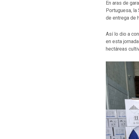
En aras de gara
Portuguesa, la 
de entrega de h
Así lo dio a co
en esta jornad
hectáreas cult