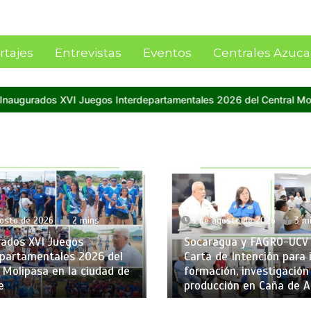
rtajes
Entrevistas
Eventos
Centrales Azuca
mentales 2026 del Central Molipasa en la ciudad de Guanare
Cent
gosto de 2026
2 mins
3 de agosto de 2026
3 m
rados XVI Juegos
Socaragua y FAGRO-UCV 
epartamentales 2026 del
Carta de Intención para 
 Molipasa en la ciudad de
formación, investigación
e
producción en Caña de A