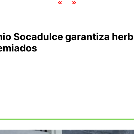
io Socadulce garantiza herb
remiados