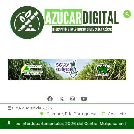
Saltar
al
contenido
8 de August de 2026
Guanare, Edo Portuguesa
Contacto
partamentales 2026 del Central Molipasa en la ciudad de Guanare