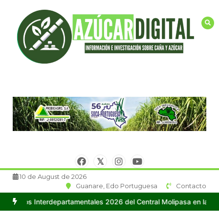
Saltar
al
contenido
10 de August de 2026
Guanare, Edo Portuguesa
Contacto
epartamentales 2026 del Central Molipasa en la ciudad de Guanare