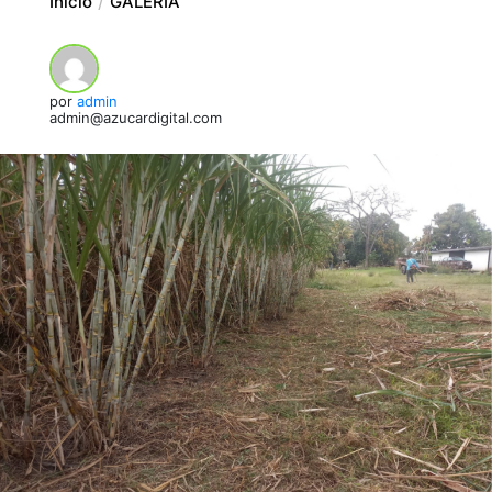
Inicio
GALERIA
por
admin
admin@azucardigital.com