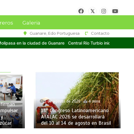
reros
Galeria
Guanare, Edo Portuguesa
Contacto
e
Central Río Turbio inició refino de azúcar y encomendó a Dios el é
ins
3 de agosto de 2026
4 mins
firman
impulsar
13° Congreso Latinoamericano
 y
ATALAC 2026 se desarrollará
zúcar
del 10 al 14 de agosto en Brasil