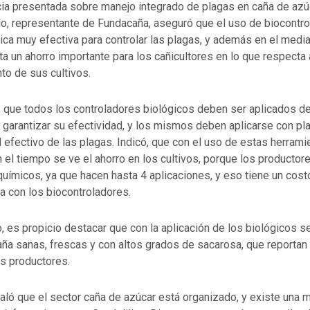
ia presentada sobre manejo integrado de plagas en caña de azúca
llo, representante de Fundacaña, aseguró que el uso de biocontr
ica muy efectiva para controlar las plagas, y además en el media
a un ahorro importante para los cañicultores en lo que respecta a
to de sus cultivos.
o, que todos los controladores biológicos deben ser aplicados d
 garantizar su efectividad, y los mismos deben aplicarse con pla
ol efectivo de las plagas. Indicó, que con el uso de estas herrami
 el tiempo se ve el ahorro en los cultivos, porque los productor
uímicos, ya que hacen hasta 4 aplicaciones, y eso tiene un cost
a con los biocontroladores.
, es propicio destacar que con la aplicación de los biológicos s
ña sanas, frescas y con altos grados de sacarosa, que reporta
os productores.
aló que el sector caña de azúcar está organizado, y existe una 