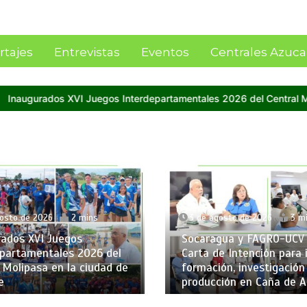
rtajes
Entrevistas
Eventos
Centrales Azuca
departamentales 2026 del Central Molipasa en la ciudad de Guanar
gosto de 2026
2 mins
3 de agosto de 2026
3 m
rados XVI Juegos
Socaragua y FAGRO-UCV 
epartamentales 2026 del
Carta de Intención para 
 Molipasa en la ciudad de
formación, investigación
e
producción en Caña de A