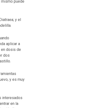
 el mismo puede
iatraea; y el
elilla.
Cuando
da aplicar a
s en dosis de
er dos
stillo.
rramientas
uevo, y es muy
s interesados
ntrar en la