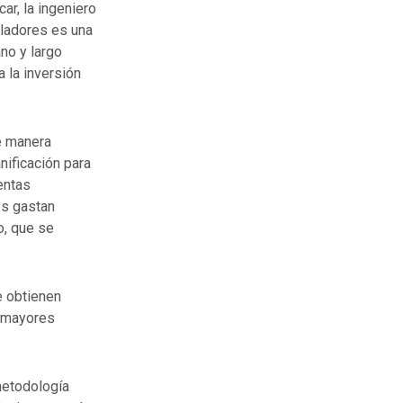
r, la ingeniero
oladores es una
no y largo
 la inversión
e manera
nificación para
entas
es gastan
o, que se
e obtienen
n mayores
metodología