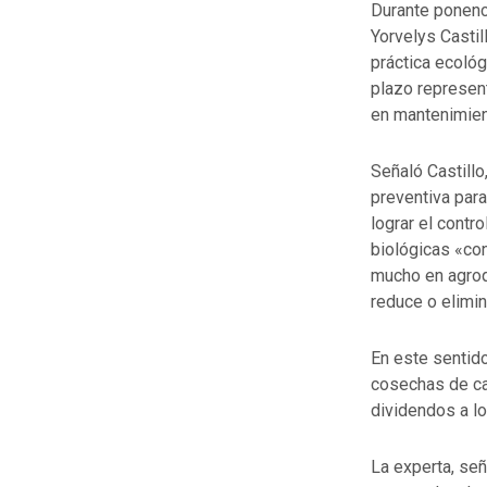
Durante ponenc
Yorvelys Casti
práctica ecológ
plazo represent
en mantenimien
Señaló Castill
preventiva para
lograr el contr
biológicas «con
mucho en agroq
reduce o elimin
En este sentido
cosechas de ca
dividendos a l
La experta, señ