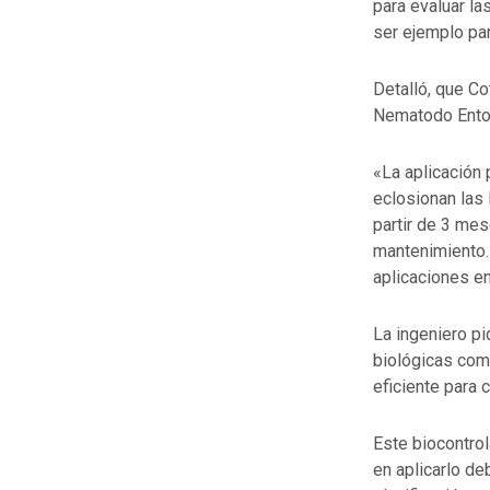
para evaluar la
ser ejemplo par
Detalló, que Cot
Nematodo Entom
«La aplicación 
eclosionan las 
partir de 3 me
mantenimiento.
aplicaciones en
La ingeniero p
biológicas com
eficiente para c
Este biocontro
en aplicarlo de