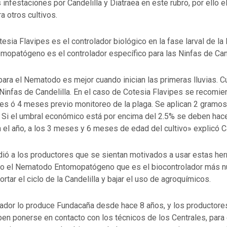
s infestaciones por Candelilla y Diatraea en este rubro, por ello
a otros cultivos.
esia Flavipes es el controlador biológico en la fase larval de la D
opatógeno es el controlador específico para las Ninfas de Cand
para el Nematodo es mejor cuando inician las primeras lluvias. 
Ninfas de Candelilla. En el caso de Cotesia Flavipes se recomien
ses ó 4 meses previo monitoreo de la plaga. Se aplican 2 gramo
 Si el umbral económico está por encima del 2.5% se deben hac
 el año, a los 3 meses y 6 meses de edad del cultivo» explicó Ca
idió a los productores que se sientan motivados a usar estas he
o el Nematodo Entomopatógeno que es el biocontrolador más n
ortar el ciclo de la Candelilla y bajar el uso de agroquímicos.
lador lo produce Fundacaña desde hace 8 años, y los productore
ben ponerse en contacto con los técnicos de los Centrales, para e