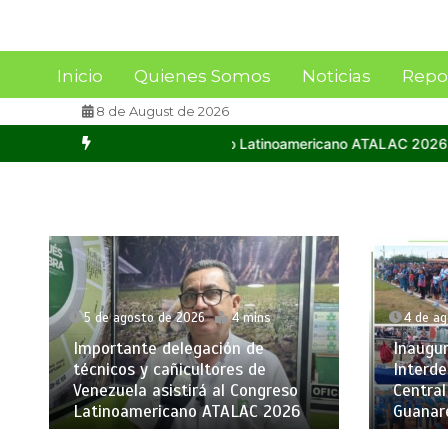
Inicio
Quienes Somos
Noticias
Repo
8 de August de 2026
ngreso Latinoamericano ATALAC 2026
Inaugurados XVI Juegos Inter
5 de agosto de 2026
4 mins
4 de a
Importante delegación de
Inaugu
técnicos y cañicultores de
Interd
Venezuela asistirá al Congreso
Central
Latinoamericano ATALAC 2026
Guanar