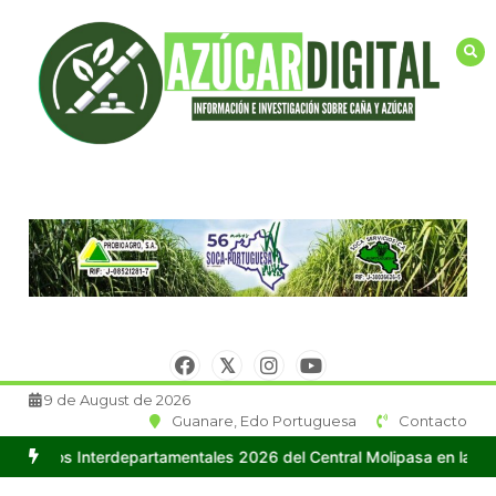
Saltar
al
contenido
9 de August de 2026
Guanare, Edo Portuguesa
Contacto
rdepartamentales 2026 del Central Molipasa en la ciudad de Guana