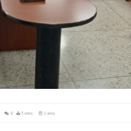
0
3 mins
2 años