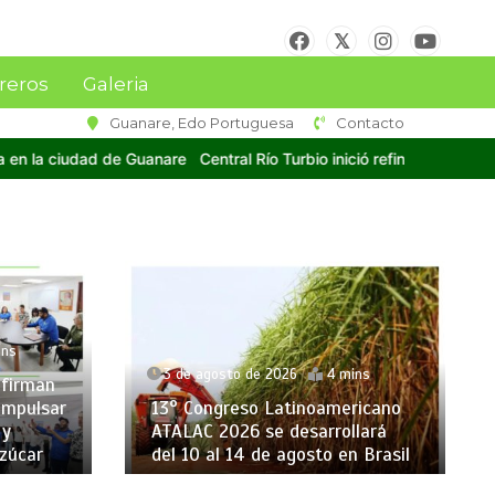
reros
Galeria
Guanare, Edo Portuguesa
Contacto
Río Turbio inició refino de azúcar y encomendó a Dios el éxito de las
1 de agosto de 2026
 de agosto de 2026
4 mins
En Yaracuy ejecutar
° Congreso Latinoamericano
comunal para la sie
ALAC 2026 se desarrollará
hectáreas de caña 
 10 al 14 de agosto en Brasil
para semilla