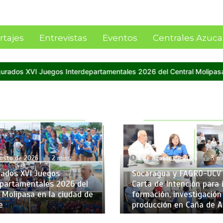
rtajes
Entrevistas
Eventos
Centrales Azuca
ales 2026 del Central Molipasa en la ciudad de Guanare
Central 
3 de agosto de 2026
3 mins
3
Socaragua y FAGRO-UCV firman
del
Carta de Intención para impulsar
13
d de
formación, investigación y
AT
producción en Caña de Azúcar
del