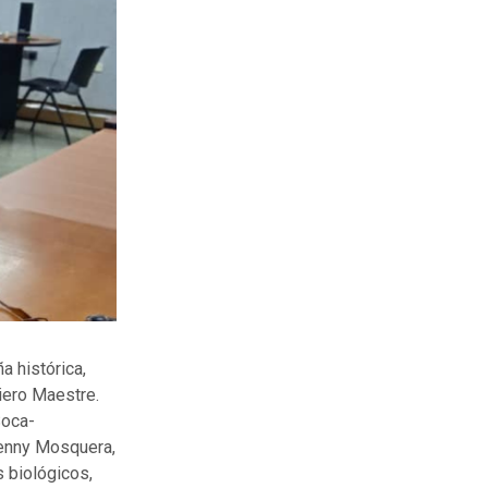
a histórica,
iero Maestre.
Soca-
Jenny Mosquera,
 biológicos,