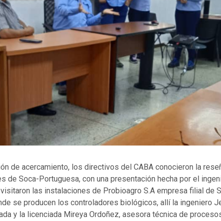
ión de acercamiento, los directivos del CABA conocieron la reseñ
es de Soca-Portuguesa, con una presentación hecha por el ingen
visitaron las instalaciones de Probioagro S.A empresa filial de 
de se producen los controladores biológicos, allí la ingeniero 
ada y la licenciada Mireya Ordoñez, asesora técnica de procesos