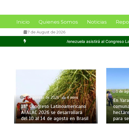
Inicio
Quienes Somos
Noticias
Repo
7 de August de 2026
Venezuela asistirá al Congreso Latinoamericano ATALAC 2026
Inau
1 de agosto de 2026
4 mins
31 de j
En Yaracuy ejecutarán plan
En un 
comunal para la siembra de 100
de una
hectáreas de caña de azúcar
azúcar
para semilla
aument