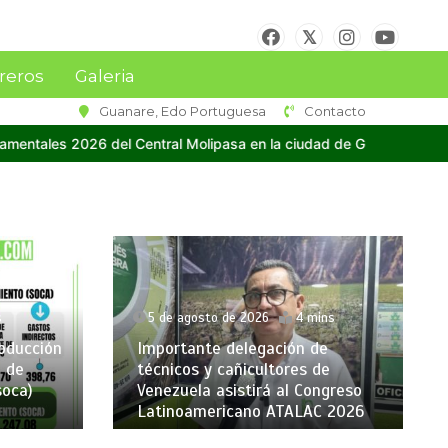
reros
Galeria
Guanare, Edo Portuguesa
Contacto
a en la ciudad de Guanare
Socaragua y FAGRO-UCV firman Carta de 
ins
4 de agosto de 2026
2 mins
de
Inaugurados XVI Juegos
de
Interdepartamentales 2026 del
ngreso
Central Molipasa en la ciudad de
C 2026
Guanare