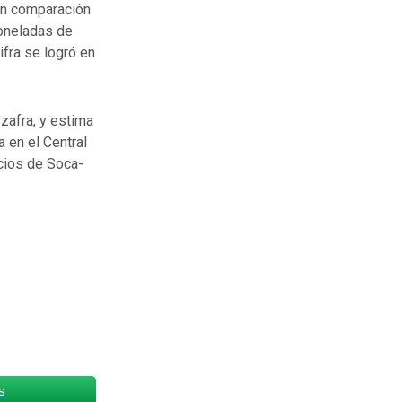
 en comparación
toneladas de
ifra se logró en
zafra, y estima
 en el Central
cios de Soca-
s