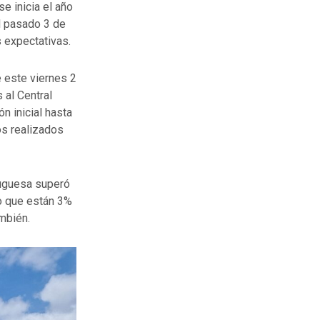
e inicia el año
el pasado 3 de
s expectativas.
 este viernes 2
 al Central
n inicial hasta
os realizados
tuguesa superó
jo que están 3%
ambién.