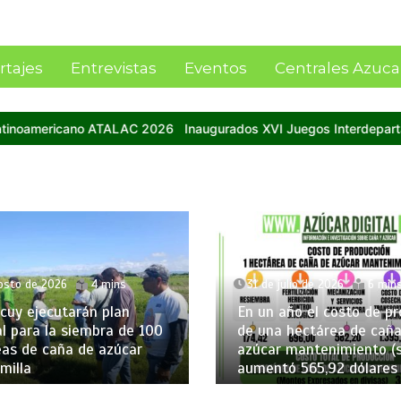
rtajes
Entrevistas
Eventos
Centrales Azuca
gurados XVI Juegos Interdepartamentales 2026 del Central Molipas
ulio de 2026
6 mins
5 de agosto de 2026
4 m
año el costo de producción
Importante delegación 
 hectárea de caña de
técnicos y cañicultores 
 mantenimiento (soca)
Venezuela asistirá al Co
ó 565,92 dólares
Latinoamericano ATALA