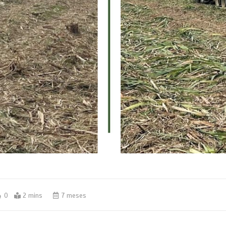
0
2 mins
7 meses