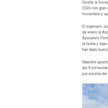
Desde la Socie
2026 con gran s
noviembre y qu
El ingeniero J
de enero la Aso
Azucarero Portu
la fecha y deja
han dado bueno
Maestre apuntó
las 9 mil hectá
por encima del