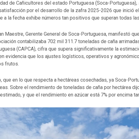
dad de Cañicultores del estado Portuguesa (Soca-Portuguesa), s
atisfacción por el desarrollo de la zafra 2025-2026 que inició 
e a la fecha exhibe números tan positivos que superan todas la
uan Maestre, Gerente General de Soca-Portuguesa, manifestó que
ciación contabilizaba 702 mil 311.7 toneladas de caña arrimadas
guesa (CAPCA), cifra que supera significativamente la estimació
 en evidencia que los ajustes logísticos, operativos y agronómic
s frutos.
, que en lo que respecta a hectáreas cosechadas, ya Soca-Por
reas. Sobre el rendimiento de toneladas de caña por hectárea di
 estimado, y que el rendimiento en azúcar está 7% por encima t