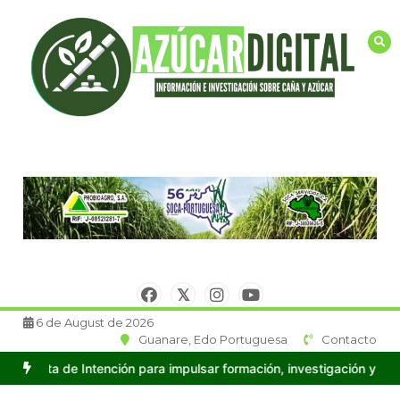
Saltar
al
contenido
6 de August de 2026
Guanare, Edo Portuguesa
Contacto
n para impulsar formación, investigación y producción en Caña de