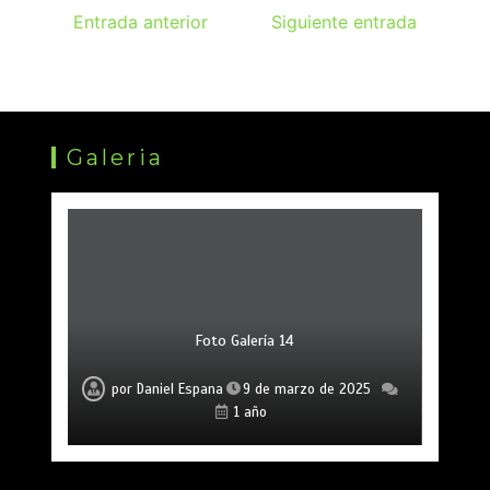
Entrada anterior
Siguiente entrada
Galeria
Foto Galería 14
Foto Galería 15
Foto Galería 13
por
por
por
Daniel Espana
Daniel Espana
Daniel Espana
9 de marzo de 2025
9 de marzo de 2025
9 de marzo de 2025
1 año
1 año
1 año