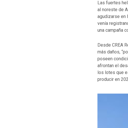
Las fuertes hel
al noreste de A
agudizarse en l
venía registran
una campaña co
Desde CREA Reg
más daños, “pod
poseen condici
afrontan el des
los lotes que e
producir en 202