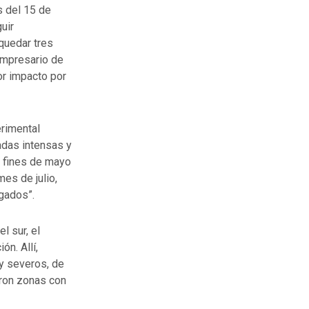
s del 15 de
uir
quedar tres
empresario de
or impacto por
erimental
adas intensas y
y fines de mayo
es de julio,
ngados”.
l sur, el
n. Allí,
y severos, de
aron zonas con