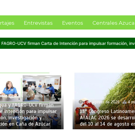
rtajes
Entrevistas
Eventos
Centrales Azuca
sar formación, investigación y producción en Caña de Azúcar
Imp
to de 2026
3 mins
3 de agosto de 2026
4 min
a y FAGRO-UCV firman
Intención para impulsar
13° Congreso Latinoameri
, investigación y
ATALAC 2026 se desarrolla
ón en Caña de Azúcar
del 10 al 14 de agosto en B