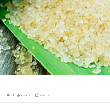
24
0
7 mins
2 años