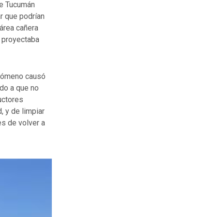
 de Tucumán
r que podrían
 área cañera
e proyectaba
enómeno causó
ido a que no
uctores
, y de limpiar
es de volver a