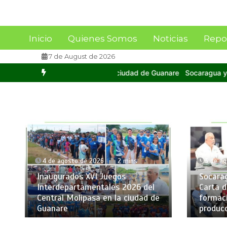
Inicio
Quienes Somos
Noticias
Repo
7 de August de 2026
anare
Socaragua y FAGRO-UCV firman Carta de Intención para impul
4 de agosto de 2026
2 mins
3 de agos
Inaugurados XVI Juegos
Socaragu
Interdepartamentales 2026 del
Carta de 
Central Molipasa en la ciudad de
formación
Guanare
producci