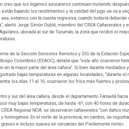
no creo que los ingenios azucareros continúen moliendo despué
 están bajando los rendimientos y la calidad del jugo se va a seg
 sea, estamos con la cuenta regresiva, cuando todavía deberían 
”, alertó Jorge Simón Dublé, miembro del CREA Cañaverales y 
 Aguilares, ubicada al sur de Tucumán, la zona que recibió el may
raturas.
nforme de la Sección Sensores Remotos y SIG de la Estación Exp
 Obispo Colombres (EEAOC), detalla que “este año ocurrieron hel
ón en la mayor parte del área cañera”. Si bien durante mediados 
gistrado bajas temperaturas en algunas localidades, “durante el m
entre los días 11 al 16, ocurrieron los fríos más fuertes y prolo
ntro y sur del área cañera, desde el departamento Famaillá hacia e
ó muy bajas temperaturas, de hasta -6º, con 40 horas de duració
 CREA Regional NOA, se observaron cañaverales “con daños mu
y homogénea. En el norte de la provincia, en cambio, se registr
graves e incluso suaves en cercanías del Piedemonte norte».