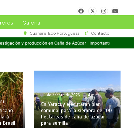
reros
Galeria
Guanare, Edo Portuguesa
Contacto
ortante delegación de técnicos y cañicultores de Venezuela asist
1 de agosto de 2026
4 mins
s
En Yaracuy ejecutarán plan
cano
comunal para la siembra de 100
rá
hectáreas de caña de azúcar
rasil
para semilla