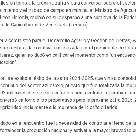
alles en torno a la próxima zafra y para conversar sobre el secto
ecimiento y el trabajo de campo en marcha, el Ministro de Agricul
o León Heredia, recibió en su despacho a una comitiva de la Fede
s de Cañicultores de Venezuela (Fesoca).
 Viceministro para el Desarrollo Agrario y Gestión de Tierras, 
nistro recibió a la comitiva, encabezada por el presidente de Feso
lvarez, quien no dudó en calificar el momento como “un encuentr
icación”.
ión, se exaltó el éxito de la zafra 2024-2025, que vino a consoli
continuo del sector azucarero, puesto que fue totalizada la mo
493 mil toneladas de caña entre los seis centrales operativos 
conversó en torno a los preparativos para la próxima zafra 2025-
r prioridad inicialmente a la molienda de la caña diferida.
dado en el encuentro fue la necesidad de controlar el tema de l
fortalecer la producción nacional y activar a la mayor brevedad 