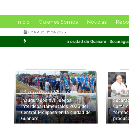
Inicio
Quienes Somos
Noticias
Repo
6 de August de 2026
a ciudad de Guanare
Socaragua y FAGRO-UCV firman Carta de Inten
4 de agosto de 2026
2 mins
3 de a
Inaugurados XVI Juegos
Socara
Interdepartamentales 2026 del
Carta d
Central Molipasa en la ciudad de
formaci
Guanare
produc