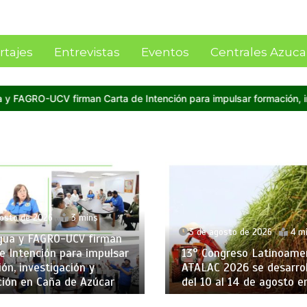
rtajes
Entrevistas
Eventos
Centrales Azuca
ción para impulsar formación, investigación y producción en Caña
gosto de 2026
3 mins
3 de agosto de 2026
4 m
gua y FAGRO-UCV firman
e Intención para impulsar
13° Congreso Latinoame
ón, investigación y
ATALAC 2026 se desarrol
ción en Caña de Azúcar
del 10 al 14 de agosto en