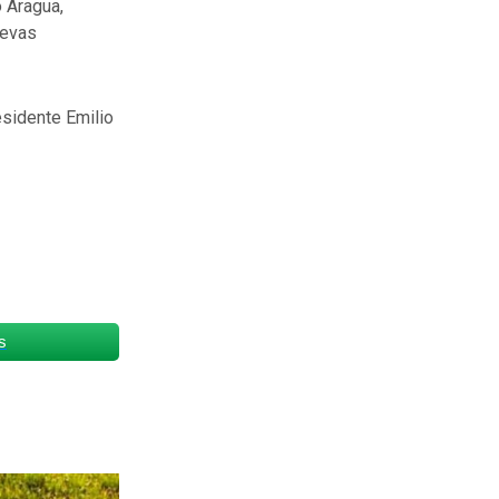
o Aragua,
uevas
esidente Emilio
s