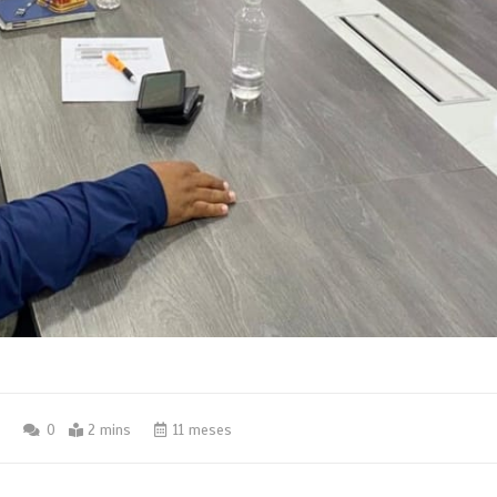
5
0
2 mins
11 meses