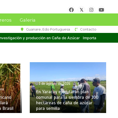
reros
Galeria
Guanare, Edo Portuguesa
Contacto
 de Azúcar
Importante delegación de técnicos y cañicultores de V
1 de agosto de 2026
4 mins
ins
En Yaracuy ejecutarán plan
ricano
comunal para la siembra de 100
lará
hectáreas de caña de azúcar
 Brasil
para semilla