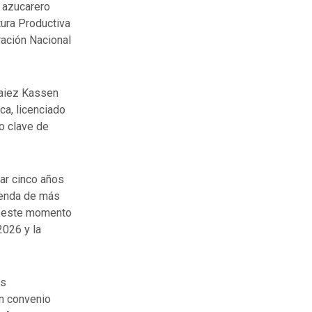
r azucarero
tura Productiva
ración Nacional
Faiez Kassen
ca, licenciado
o clave de
dar cinco años
lienda de más
en este momento
2026 y la
as
en convenio