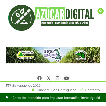
Saltar
al
contenido
7 de August de 2026
Guanare, Edo Portuguesa
Contacto
tención para impulsar formación, investigación y producción en C