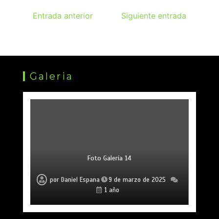
Entrada anterior
Siguiente entrada
Galeria
Foto Galería 14
Foto Galería 15
Foto Galería 13
por
por
por
Daniel Espana
Daniel Espana
Daniel Espana
9 de marzo de 2025
9 de marzo de 2025
9 de marzo de 2025
1 año
1 año
1 año