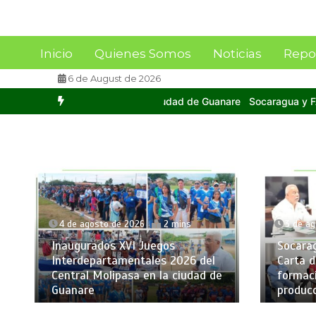
Inicio
Quienes Somos
Noticias
Repo
6 de August de 2026
nare
Socaragua y FAGRO-UCV firman Carta de Intención para impul
4 de agosto de 2026
2 mins
3 de agost
Inaugurados XVI Juegos
Socaragua
Interdepartamentales 2026 del
Carta de I
Central Molipasa en la ciudad de
formación,
Guanare
producció