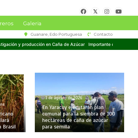
reros
Galeria
Guanare, Edo Portuguesa
Contacto
ortante delegación de técnicos y cañicultores de Venezuela asisti
1 de agosto de 2026
4 mins
En Yaracuy ejecutarán plan
E
ano
comunal para la siembra de 100
d
á
hectáreas de caña de azúcar
a
asil
para semilla
a