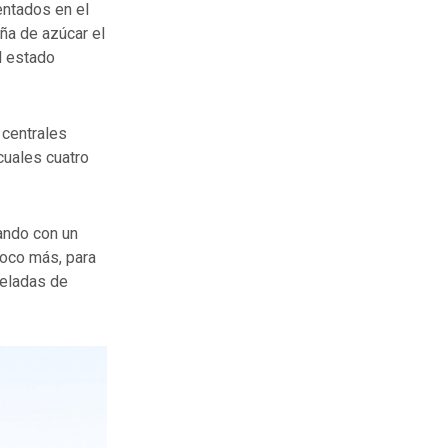
entados en el
aña de azúcar el
l estado
 centrales
cuales cuatro
tando con un
poco más, para
neladas de