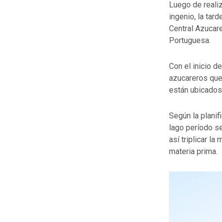
Luego de reali
ingenio, la tar
Central Azucare
Portuguesa.
Con el inicio d
azucareros que
están ubicados
Según la planif
lago período s
así triplicar l
materia prima.