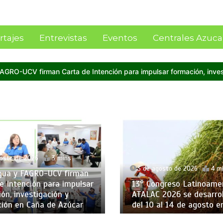
rtajes
Entrevistas
Eventos
Centrales Azuca
sar formación, investigación y producción en Caña de Azúcar
Imp
o de 2026
3 mins
3 de agosto de 2026
4 mins
 y FAGRO-UCV firman
ntención para impulsar
13° Congreso Latinoameric
 investigación y
ATALAC 2026 se desarrollar
n en Caña de Azúcar
del 10 al 14 de agosto en Br