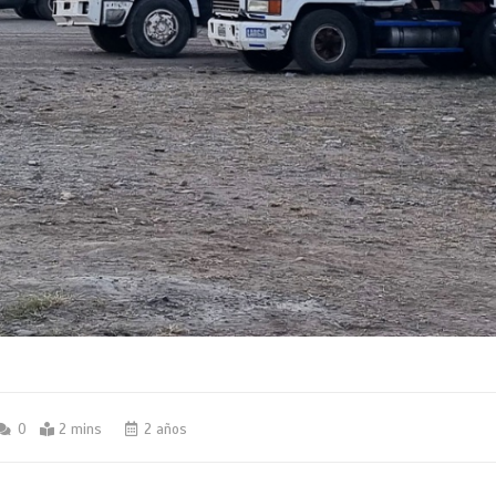
0
2 mins
2 años