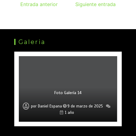
Entrada anterior
Siguiente entrada
Galeria
Foto Galería 14
Foto Galería 15
Foto Galería 13
por
por
por
Daniel Espana
Daniel Espana
Daniel Espana
9 de marzo de 2025
9 de marzo de 2025
9 de marzo de 2025
1 año
1 año
1 año